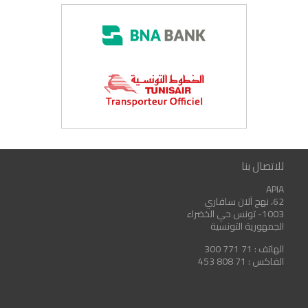
للاتصال بنا
APIA
62، نهج آلان سافاري
1003- تونس حي الخضراء
الجمهورية التونسية
الهاتف : 71 771 300
الفاكس : 71 808 453